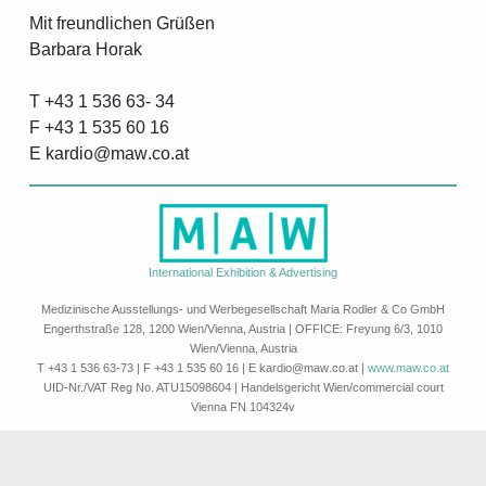
Mit freundlichen Grüßen
Barbara Horak
T +43 1 536 63- 34
F +43 1 535 60 16
E
k
a
r
d
i
o
a
w
c
o
a
t
International Exhibition & Advertising
Medizinische Ausstellungs- und Werbegesellschaft Maria Rodler & Co GmbH
Engerthstraße 128, 1200 Wien/Vienna, Austria | OFFICE: Freyung 6/3, 1010
Wien/Vienna, Austria
T +43 1 536 63-73 | F +43 1 535 60 16 | E
k
a
r
d
i
o
a
w
c
o
a
t
|
www.maw.co.at
UID-Nr./VAT Reg No. ATU15098604 | Handelsgericht Wien/commercial court
Vienna FN 104324v