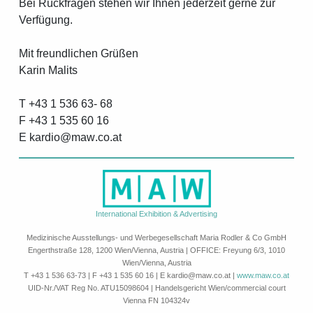
Bei Rückfragen stehen wir Ihnen jederzeit gerne zur
Verfügung.
Mit freundlichen Grüßen
Karin Malits
T +43 1 536 63- 68
F +43 1 535 60 16
E
k
a
r
d
i
o
a
w
c
o
a
t
International Exhibition & Advertising
Medizinische Ausstellungs- und Werbegesellschaft Maria Rodler & Co GmbH
Engerthstraße 128, 1200 Wien/Vienna, Austria | OFFICE: Freyung 6/3, 1010
Wien/Vienna, Austria
T +43 1 536 63-73 | F +43 1 535 60 16 | E
k
a
r
d
i
o
a
w
c
o
a
t
|
www.maw.co.at
UID-Nr./VAT Reg No. ATU15098604 | Handelsgericht Wien/commercial court
Vienna FN 104324v