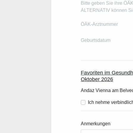
Bitte geben Sie ihre ÖÄ
ALTERNATIV können Sie 
ÖÄK-Arztnummer
Geburtsdatum
Favoriten im Gesundh
Oktober 2026
Andaz Vienna am Belve
Ich nehme verbindlich
Anmerkungen