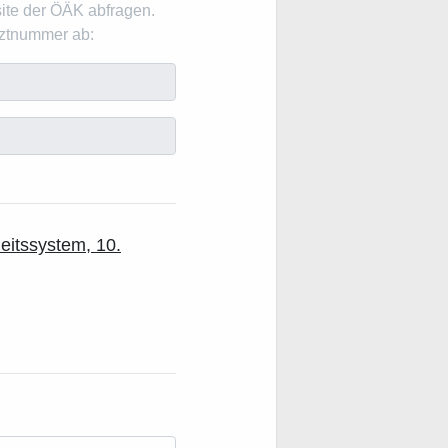
ite der ÖÄK abfragen.
rztnummer ab:
itssystem, 10.