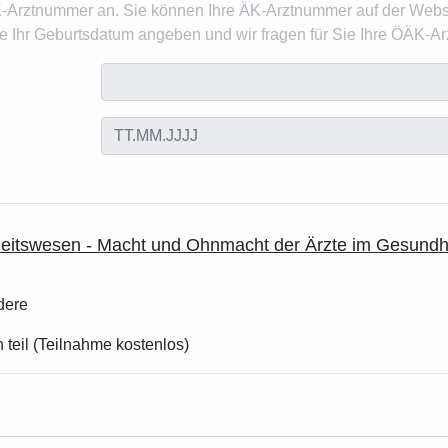
K-Arztnummer an. Sie können Ihre ÄK-Arztnummer auf der Webs
Ihr Geburtsdatum angeben und wir fragen für Sie Ihre ÖÄK-A
eitswesen - Macht und Ohnmacht der Ärzte im Gesundhe
dere
 teil (Teilnahme kostenlos)