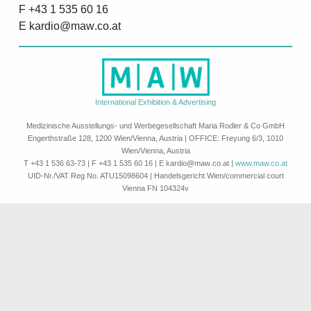
F +43 1 535 60 16
E
k
a
r
d
i
o
a
w
c
o
a
t
International Exhibition & Advertising
Medizinische Ausstellungs- und Werbegesellschaft Maria Rodler & Co GmbH
Engerthstraße 128, 1200 Wien/Vienna, Austria | OFFICE: Freyung 6/3, 1010
Wien/Vienna, Austria
T +43 1 536 63-73 | F +43 1 535 60 16 | E
k
a
r
d
i
o
a
w
c
o
a
t
|
www.maw.co.at
UID-Nr./VAT Reg No. ATU15098604 | Handelsgericht Wien/commercial court
Vienna FN 104324v