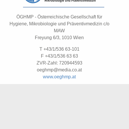
ÖGHMP - Österreichische Gesellschaft für
Hygiene, Mikrobiologie und Präventivmedizin c/o
MAW
Freyung 6/3, 1010 Wien
T +43/1/536 63-101
F +43/1/536 63 63
ZVR-Zahl: 720944593
o
g
h
p
d
i
a
c
o
a
t
www.oeghmp.at