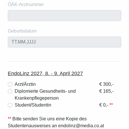
ÖÄK-Arztnummer
Geburtsdatum
EndoLinz 2027, 8. - 9. April 2027
Arzt/Ärztin
€ 300,-
Diplomierte Gesundheits- und
€ 165,-
Krankenpflegeperson
Student/Studentin
€ 0,-
**
**
Bitte senden Sie uns eine Kopie des
Studentenausweises an
n
d
o
l
i
n
z
d
i
a
c
o
a
t