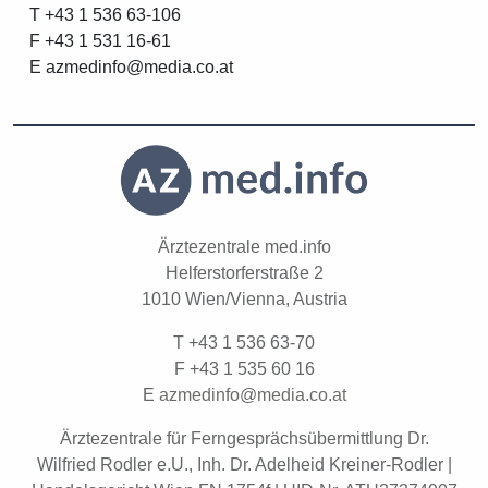
T +43 1 536 63-106
F +43 1 531 16-61
E
a
z
d
i
n
f
o
d
i
a
c
o
a
t
Ärztezentrale med.info
Helferstorferstraße 2
1010 Wien/Vienna, Austria
T +43 1 536 63-70
F +43 1 535 60 16
E
a
z
d
i
n
f
o
d
i
a
c
o
a
t
Ärztezentrale für Ferngesprächsübermittlung Dr.
Wilfried Rodler e.U., Inh. Dr. Adelheid Kreiner-Rodler |