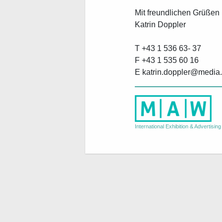
Mit freundlichen Grüßen
Katrin Doppler
T +43 1 536 63- 37
F +43 1 535 60 16
E
k
a
t
r
i
n
d
o
p
p
l
r
d
i
a
International Exhibition & Advertising