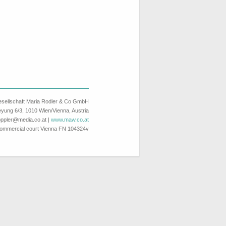
esellschaft Maria Rodler & Co GmbH
yung 6/3, 1010 Wien/Vienna, Austria
o
p
p
l
r
d
i
a
c
o
a
t
|
www.maw.co.at
commercial court Vienna FN 104324v