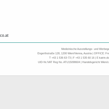
c
o
a
t
Medizinische Ausstellungs- und Werbeg
Engerthstraße 128, 1200 Wien/Vienna, Austria | OFFICE: Fre
T +43 1 536 63-73 | F +43 1 535 60 16 | E
k
a
t
r
i
n
d
UID-Nr./VAT Reg No. ATU15098604 | Handelsgericht Wien/